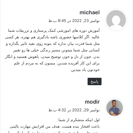
گ
michael
ف
نوامبر 23, 2022 در 8:45 ب.ظ
ت
آموزش دوره های اموزشی کمک پرستاری و تزریقات شما
:
عالیه. اگر کلاسها حضوری باشه یادگیری هم بهتره. هر کسی
مثل شما قدرت بیان نداره که بتونه روی بقیه تاثیر بگذاره و
کسانی مثل شما میتونن مسیر زندگی خیلی ها رو تغییر
بدن. چون از دل و جون توضیح میدن، باهوش هستید و انگار
برای این کار آفریده شدین. ممنون که به مردم از علم
خودتون یاد میدین.
پاسخ
گ
modir
ف
نوامبر 29, 2022 در 4:32 ب.ظ
ت
اول اینکه متشکرم از شما.
:
باعث افتخار بنده هست. هدف من افزایش مهارت بالینی
رشته ها پرستاری هست که دو مزیت داره: یکی اینکه بیمار