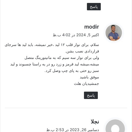
پاسخ
گ
modir
ف
اکتبر 5, 2024 در 4:02 ب.ظ
ت
سلام، برای نوار قلب ۱۲ لید ،خیر نمیشه، باید لید ها سرجای
:
قراردادی نصب بشن.
ولی برای نوار سه سیم که به مانیتورینگ متصل
میشه،میشه لید قرمز و زرد رو در یه راستا چسبوند و لید
سبز رو حتی به پای چپ وصل کرد.
موفق باشید
جمشیدیان هلث
پاسخ
گ
نجلا
ف
دسامبر 26, 2023 در 2:53 ب.ظ