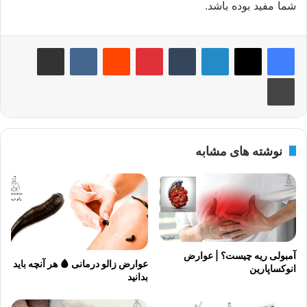
شما مفید بوده باشد.
لینکدین
‫تامبلر
‫پین‌ترست
‫رددیت
‫VKontakte
اشتراک گذاری از طریق ایمیل
چاپ
نوشته های مشابه
آمبولی ریه چیست؟ | عوارض
عوارض زالو درمانی 🩸 هر آنچه باید
انوکساپارین
بدانید