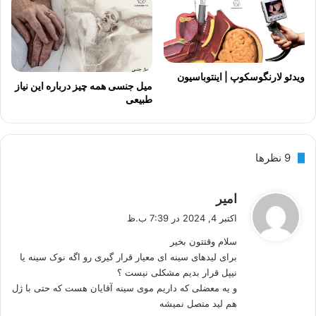
ویدئو لارنگوسکوپ | اینتوباسیون
میل جنسی همه چیز درباره این نیاز
طبیعی
‫9 نظرها
گ
امیر
ف
اکتبر 4, 2024 در 7:39 ب.ظ
ت
سلام وقتتون بخیر
:
برای لیدهای سینه ای معیار قرار گیری رو اگه نوک سینه یا
نیپل قرار بدیم مشکلی نیست ؟
و یه معضلی که داریم موی سینه آقایان هست که حتی با ژل
هم لید متصل نمیشه