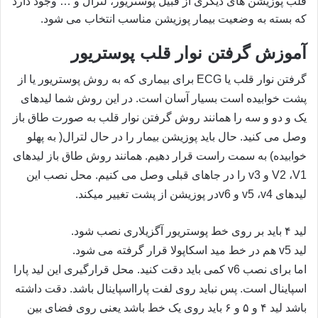
قلب پوزیشن های دیگری از قبیل پوستریور، لترال و … وجود دارد
که بسته به وضعیت بیمار پوزیشن مناسب انتخاب می شود.
آموزش گرفتن نوار قلب پوستریور
گرفتن نوار قلب یا
ECG
برای بیماری که به روش پوستریور یا از
پشت خوابیده است بسیار آسان است. در این روش شما لیدهای
یک و دو و سه را همانند روش گرفتن نوار قلب به صورت طاق باز
وصل می کنید. حال باید پوزیشن بیمار را در حال لترال( به پهلو
خوابیده) به سمت راست قرار دهیم. همانند روش طاق باز لیدهای
V1
،
V2
و
v3
را در جاهای قبلی وصل می کنیم. محل نصب این
لیدهای
v4
،
v5
و
v6
در پوزیشن از پشت تغییر میکند.
لید ۴ باید بر روی خط پوستریور آگزیلاری نصب شود.
لید
v5
هم در خط مید اسکاپولا قرار گرفته می شود.
اما برای نصب
v6
کمی باید دقت کنید. محل قرارگیری این لید پارا
اسپاینال است. پس نباید روی لفت پارااسپاینال باشد. دقت داشته
باشد لید ۴ و ۵ و ۶ باید روی یک خط باشد یعنی روی فضای بین