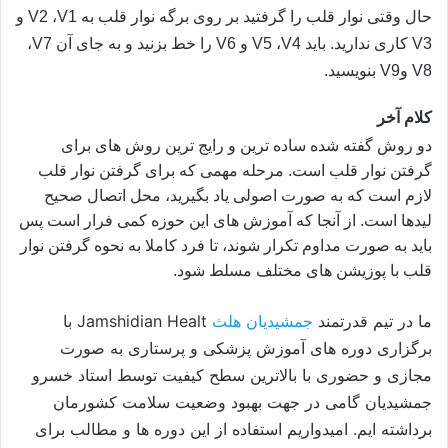
حال وقتی نوار قلب را گرفتید بر روی برگه نوار قلب به
V1
،
V2
و
V3
کاری ندارید. باید
V4
،
V5
و
V6
را خط بزنید و به جای آن
V7
،
V8
و
V9
بنویسید.
کلام آخر
دو روش گفته شده ساده ترین و رایج ترین روش های برای
گرفتن نوار قلب است. مرحله مهمی که برای گرفتن نوار قلب
لازم است که به صورت اصولی یاد بگیرید، محل اتصال صحیح
لیدها است.
از آنجا که آموزش های این حوزه کمی فرار است پس
باید به صورت مداوم تکرار شوند، تا فرد کاملا به نحوه گرفتن نوار
قلب با پوزیشن های مختلف مسلط شود.
ما در تیم قدرتمند
جمشیدیان هلث
Jamshidian Healt با
برگزاری دوره های آموزش پزشکی و پرستاری به صورت
مجازی و حضوری با بالاترین سطح کیفیت توسط استاد خسرو
جمشیدیان گامی در جهت بهبود وضعیت سلامت کشورمان
برداشته ایم. امیدواریم استفاده از این دوره ها و مطالب برای