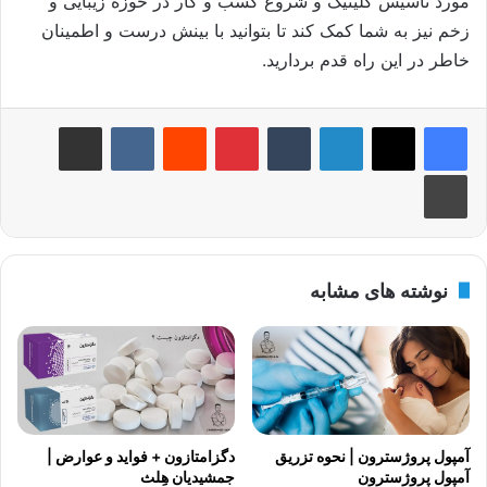
مورد تاسیس کلینیک و شروع کسب و کار در حوزه زیبایی و
زخم نیز به شما کمک کند تا بتوانید با بینش درست و اطمینان
خاطر در این راه قدم بردارید.
لینکدین
‫تامبلر
‫پین‌ترست
‫رددیت
‫VKontakte
اشتراک گذاری از طریق ایمیل
چاپ
نوشته های مشابه
آمپول پروژسترون | نحوه تزریق
دگزامتازون + فواید و عوارض |
آمپول پروژسترون
جمشیدیان هِلث