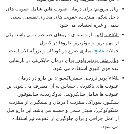
ویال مروپنم
: برای درمان عفونت هايي شامل عفونت های
داخل شکم، مننژیت، عفونت های مجاری تنفسی، سپتی
سمی و غیره استفاده می شود.
VIAL دپاکین
: از دسته ی داروهای ضد صرع می باشد. یکی
از مهم ترین و موثرترین داروها در کنترل
حملات
تشنج
بیماری صرع در کودکان و بزرگسالان است.
ویال متیل پردنیزولون
:
براي درمان جايگزيني در نارسايي
غده فوق كليوي استفاده مي شود.
VIAL پودر تزریقی سفتریاکسون
: این دارو در درمان
عفونت های باکتریایی حساس به آن مصرف می شود. این
عفونت ها شامل شانکروئید، اندوکاردیت، سالمونلوز،
شیگلوز، سوزاک، مننژیت ( درمان و پیشگیری از مننژیت
مننگوکوکی)، سپتی سمی و حصبه می باشد. این دارو قبل
از عمل جراحی و برای جلوگیری از عفونت نیز استفاده
می شود.