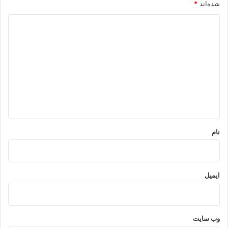
شده‌اند
*
د
ی
د
گ
ا
ه
*
نام
ایمیل
وب‌ سایت