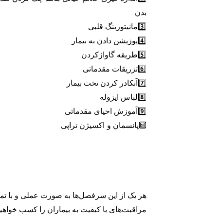
بدن
3️⃣مانیتورینگ قلبی
4️⃣پوزیشن دادن به بیمار
5️⃣طریقه گاواژکردن
6️⃣تزریقات مقدماتی
7️⃣آنکادر کردن تخت بیمار
8️⃣لباس ایزوله
9️⃣آموزش احیای مقدماتی
🔟پانسمان و اکسیژن تراپی
هر یک از این سرفصل‌ها به صورت عملی و با تمر
مراقبت‌های با کیفیت به بیماران را کسب خواهید