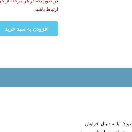
در صورتیکه در هر مرحله از خر
ارتباط باشید.
افزودن به سبد خرید
آموزش
دوره
کمک
پرستاری
به
صورت
آنلاین
عدد
د؟ آیا به دنبال افزایش
و می خواهید در لحظات حساس،