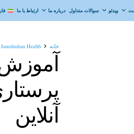
مت
ویدئو
سوالات متداول
درباره ما
ارتباط با ما
فا
خانه
Jamshidian Health
آموزش 
پرستار
آنلاین