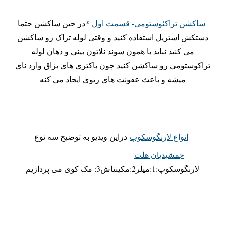
ساکشن تراکئوستومی- قسمت اول
*در حین ساکشن حتما
دستکش استریل استفاده کنید و وقتی لوله تراک رو ساکشن
می کنید نباید با همون سوند نلاتون بینی و دهان لوله
تراکوستومی رو ساکشن کنید چون باکتری های بزاق وارد نای
میشه و باعث عفونت های ریوی ایجاد می کنه
انواع لارنگوسکوپ
دراین ویدیو به توضیح سه نوع
جمشیدیان هلث
لارنگوسکوپ:1:میلر2:مکینتاش3: مک کوی می پردازیم