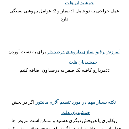
جمشیدیان هلث
عمل جراحی به دوعامل 1: بیمار و 2: عوامل بیهوشی بستگی
دارد
آموزش رقیق سازی داروهای درصد دار
برای به دست آوردن
جمشیدیان هلث
ccهردارو کافیه یک صفر به درصداون اضافه کنیم
نکته بسیار مهم در مورد تنظیم آلارم مانیتور
اگر در بخش
جمشیدیان هلث
ریکاوری یا هربخش دیگری هستید و ممکن است مریض ها
خطر اسپاسم داشته باشند واگرشماهمهbit volume روشن کنید