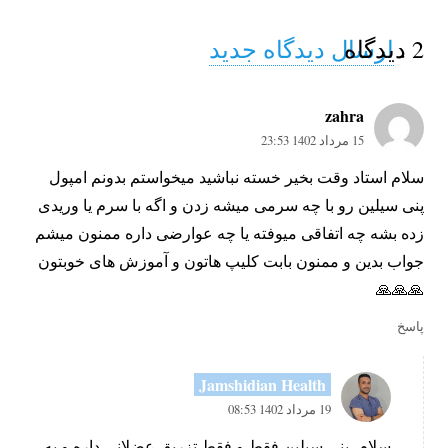
2
.
دیدگاه
ارسال دیدگاه جدید
zahra
15 مرداد 1402 23:53
سلام استاد وقت بخیر خسته نباشید میخواستم بدونم امپول
پنی سیلین رو با چه سرمی میشه زدن و اگه با سرم یا وریدی
زده بشه چه اتفاقی میوفته یا چه عوارضی داره ممنون میشم
جواب بدین و ممنون بابت کلیپ هاتون و آموزش های خوبتون
🙏🙏🙏
پاسخ
Jamshidian Health
19 مرداد 1402 08:53
سلام، پنی سیلین فقط و فقط تزریق عضلانی داره و به