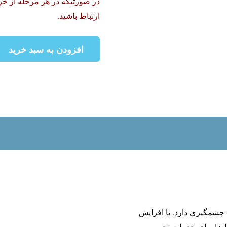
در صورتیکه در هر مرحله از خر
ارتباط باشید.
افزودن به سبد خرید
آموزش
اسکین
کر
حضوری
در
تهران
|
بیوتی
تراپی
آنلاین
عدد
چشمگیری دارد. با افزایش
اضا برای خدمات تخصصی رو