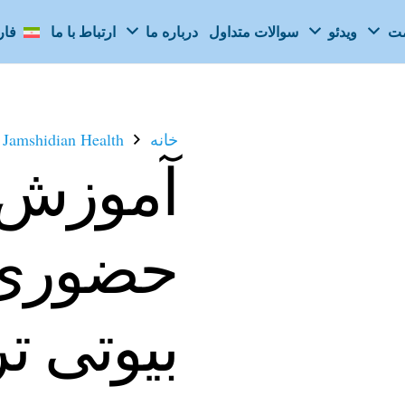
مت
ویدئو
سوالات متداول
درباره ما
ارتباط با ما
فا
خانه
Jamshidian Health
آموزش 
حضوری د
بیوتی تر