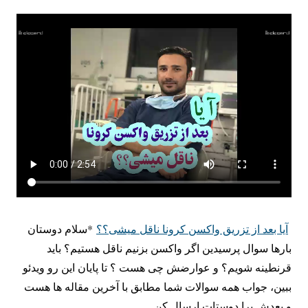
آیا بعد از تزریق واکسن کرونا ناقل میشی؟؟
*سلام دوستان
بارها سوال پرسیدین اگر واکسن بزنیم ناقل هستیم؟ باید
قرنطینه شویم؟ و عوارضش چی هست ؟ تا پایان این رو ویدئو
ببین، جواب همه سوالات شما مطابق با آخرین مقاله ها هست
و بعدش برا دوستات ارسال کن