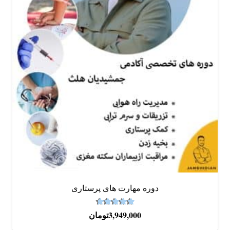
دوره‌ مهارت های پرستاری
4.67
نمره
از 5
3,949,000
تومان