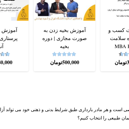
ت کسب و
آموزش بخیه زدن به
آموزش د
ه سلامت
صورت مجازی | دوره
پرستاری
MBA 
بخیه
آن
5.00
4.5
از 5
نمره
از 5
نمره
تومان
500,000
تومان
80,000
 است و هر مادر بارداری طبق شرایط بدنی و ذهنی خود می تواند آزاد
یمان طبیعی را انتخاب کنیم؟