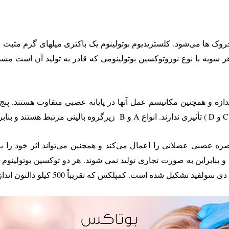
وک ها می‌شود. کلستریدیوم بوتولینوم یک باکتری میله­ای گرم مثبت
کیل شده است. کمپلکس که تقریباً 500 کیلو دالتون اندازه دارد.