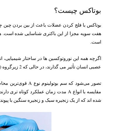
بوتاکس چیست؟
بوتاکس با فلج کردن عضلات باعث از بین بردن چین چر
است.
عصبی انسان تأثیر می گذارند، در حالی که 2 زیرگروه (C و D ) تأثیری ندارند. انواع A و B زیرگروه بالینی مرتبط هستند و بنابراین به صورت تجاری تولید می شوند.
شده اند که از یک زنجیره سبک و زنجیره سنگین با پیوند دی سولفید تش