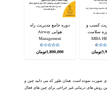
آموزش 
صورت م
ریت کسب و
دوره جامع مدیریت راه
وزه سلامت
هوایی Airway
نم
,000
Management
MBA H
4.64
4.59
از 5
نمره
از 5
3,
تومان
1,800,000
تومان
های صورت نموده است. همان طور که می دانید چین و
ن و موثرترین روش های درمانی غیر جراحی برای چین های فعال