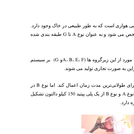
 بی هوازی است که به طور طبیعی در خاک وجود دارد.
هفت سویه مجزا از این باکتری شناسایی شده است. هر سویه با نوع نوروتوکسین بوتولینومی که قادر به تولید آن است مشخص می شود و به عنوان نوع A تا G طبقه بندی شده
اگرچه همه این نوروتوکسین ها در ساختار شیمیایی، اندازه و همچنین مکانیسم عمل آنها در پایانه عصبی متفاوت هستند. پنج مورد از این زیرگروه ها (A، B، E، Fو G) بر سیستم
تصور می‌شود که سم بوتولینوم نوع A قوی‌ترین محاصره عصبی عضلانی را اعمال می‌کند و همچنین می‌تواند اثر خود را برای طولانی‌ترین مدت زمان اعمال کند. اما نوع B در
مقایسه با انواع A مدت زمان عملکرد کوتاه تری دارند و بنابراین به صورت تجاری تولید نمی شوند. هر دو توکسین بوتولینوم نوع A و نوع B از یک پلی پپتید 150 کیلو دالتون تشکیل