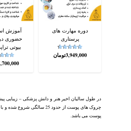
دوره‌ مهارت های
آموزش اس
پرستاری
حضوری در 
بیوتی تراپی
4.67
نمره
از 5
3,949,000
تومان
2
نمره
7,700,000
در طول سالیان اخیر هنر و دانش پزشکی – زیبایی پی
چروک های پوست از حدود 25 
پوست می باشد.