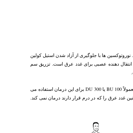
 نوروتوکسین ها با جلوگیری از آزاد شدن استیل کولین
انتقال دهنده عصبی برای غدد عرق است. تزریق سم
بوتاکس زیر بغل یک روش نسبتاً بدون درد است و بدون استفاده از بی حس کننده های موضعی به خوبی قابل تحمل است. معمولاً 100 BU یا 300 DU برای این درمان استفاده می
 غدد عرق را که در درم قرار دارند درمان نمی کند.