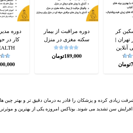
کین کر
دوره مراقبت از بیمار
دوره مدی
تهران |
سکته مغزی در منزل
کار در ح
 آنلاین
EALTH
5.00
نمره
از 5
189,000
تومان
4.9
از 5
نمره
تومان
900,000
شرفت زیادی کرده و پزشکان را قادر به درمان دقیق تر و بهتر چین 
سالگی شروع شده و با افرایش سن تشدید می شوند. بوتاکس امروزه یکی از بهتری