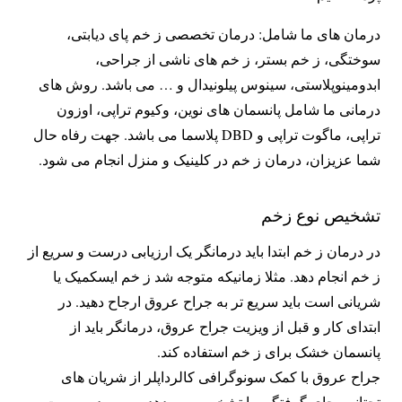
درمان های ما شامل: درمان تخصصی ز خم پای دیابتی،
سوختگی، ز خم بستر، ز خم های ناشی از جراحی،
ابدومینوپلاستی، سینوس پیلونیدال و … می باشد. روش های
درمانی ما شامل پانسمان های نوین، وکیوم تراپی، اوزون
تراپی، ماگوت تراپی و DBD پلاسما می باشد. جهت رفاه حال
شما عزیزان، درمان ز خم در کلینیک و منزل انجام می شود.
تشخیص نوع زخم
در درمان ز خم ابتدا باید درمانگر یک ارزیابی درست و سریع از
ز خم انجام دهد. مثلا زمانیکه متوجه شد ز خم ایسکمیک یا
شریانی است باید سریع تر به جراح عروق ارجاح دهید. در
ابتدای کار و قبل از ویزیت جراح عروق، درمانگر باید از
پانسمان خشک برای ز خم استفاده کند.
جراح عروق با کمک سونوگرافی کالرداپلر از شریان های
تحتانی، جای گرفتگی را تشخیص می دهد. سپس در صورت