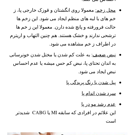
محل زخم:
معمولا روی انگشتان و قوزک خارجی پا، ز
خم های با لبه های منظم ایجاد می شود. این زخم ها
حالت فرورفته و پانچ شده دارن. معمولا این ز خم ها
ترشحی ندارند و خشک هستند. هم چنین التهاب و اریترم
در اطراف ز خم مشاهده می شود.
نبض ضعیف
: به علت کم شدن یا مختل شدن خونرسانی
به اندان تحتای پا، نبض کم حس میشه یا عدم احساس
نبض ایجاد می شود.
پیل شدن یا رنگ پریدگی پا
سرد شدن اندام پا
عدم رشد مو در پا
این علائم در افرادی که سابقه MI یا CABG شدیدتر
است