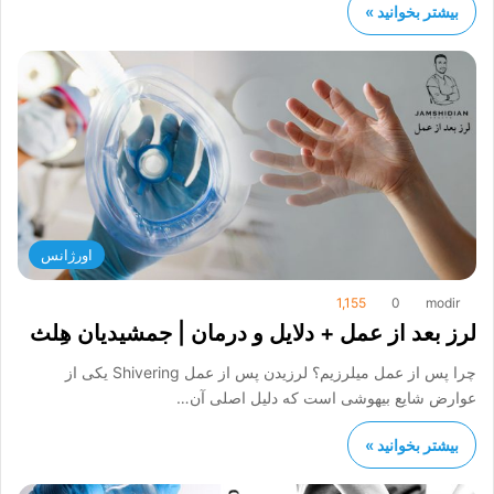
بیشتر بخوانید »
اورژانس
1,155
0
modir
لرز بعد از عمل + دلایل و درمان | جمشیدیان هِلث
چرا پس از عمل میلرزیم؟ لرزیدن پس از عمل Shivering یکی از
عوارض شایع بیهوشی است که دلیل اصلی آن…
بیشتر بخوانید »