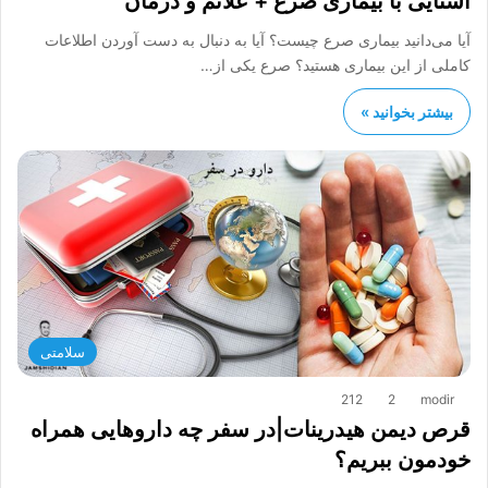
آشنایی با بیماری صرع + علائم و درمان
آیا می‌دانید بیماری صرع چیست؟ آیا به دنبال به دست آوردن اطلاعات
کاملی از این بیماری هستید؟ صرع یکی از…
بیشتر بخوانید »
سلامتی
212
2
modir
قرص دیمن هیدرینات|در سفر چه داروهایی همراه
خودمون ببریم؟