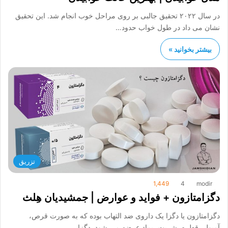
در سال ۲۰۲۲ تحقیق جالبی بر روی مراحل خوب انجام شد. این تحقیق
نشان می داد در طول خواب حدود…
بیشتر بخوانید »
تزریق
1,449
4
modir
دگزامتازون + فواید و عوارض | جمشیدیان هِلث
دگزامتازون یا دگزا یک داروی ضد التهاب بوده که به صورت قرص،
آمپول، قطره، شربت، پماد عرضه می شود. دگزا…