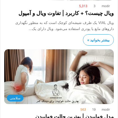
5,313
3
modir
ویال چیست؟ + کاربرد | تفاوت ویال و آمپول
ویال VIAL یک ظرف شیشه‌ای کوچک است که به منظور نگهداری
داروهای مایع یا پودری استفاده می‌شود. ویال دارای یک…
بیشتر بخوانید »
سلامتی
563
19
modir
مدل خوابیدن | بهترین حالت خوابیدن