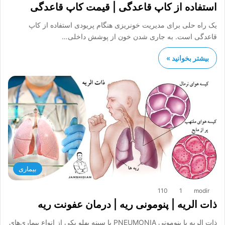
استفاده از کاپ قاعدگی | قیمت کاپ قاعدگی
یک راه حلی برای مدیریت خونریزی هنگام پریودی استفاده از کاپ
قاعدگی است. به جاری شدن خون از پوشش داخلی…
بیشتر بخوانید »
بیماری
110
1
modir
ذات الريه | پنومونی ریه | درمان عفونت ریه
ذات الريه یا پنومونی PNEUMOΝΙΑ یا سینه پهلو یکی از انواع بیماری‌های