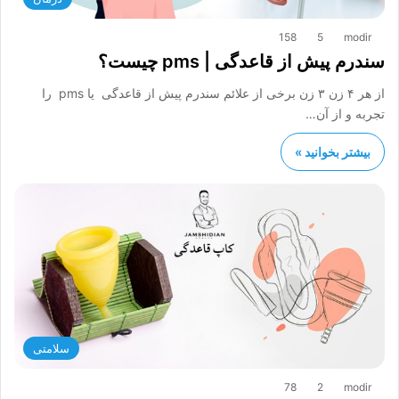
158
5
modir
سندرم پیش از قاعدگی | pms چیست؟
از هر ۴ زن ۳ زن برخی از علائم سندرم پیش از قاعدگی یا pms را
تجربه و از آن…
بیشتر بخوانید »
سلامتی
78
2
modir