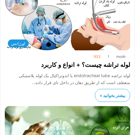
اورژانس
933
1
modir
لوله تراشه چیست؟ + انواع و کاربرد
لوله تراشه endotracheal tube یا اندوتراکیال یک لوله پلاستیکی
منعطف است که از طریق دهان در داخل نای قرار داده…
بیشتر بخوانید »