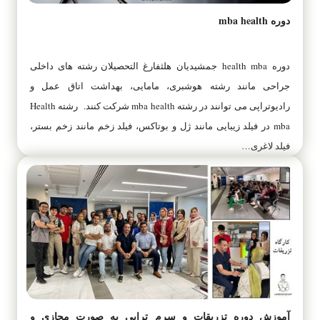
دوره mba health
دوره health mba جمشیدیان هلثفارغ التحصیلان رشته های داخلی
جراحی مانند رشته هوشبری، مامایی، بهداشت اتاق عمل و
رادیوتراپی می توانند در رشته mba health شرکت کنند. رشته Health
mba در فیلد زیبایی مانند ژل و بوتاکس، فیلد زخم مانند زخم بستر،
فیلد لاغری…
آموزش دوره‌ تزریقات و سرم تراپی به صورت مجازی و