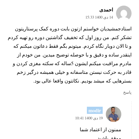
احمدی
14 دی 1400 15:33
استادجمشیدیان خواستم ازتون بابت دوره کمک پرستاریتون
تشکر کنم. من روز اول که تخفیف گذاشتین دوره رو تهیه کردم
و تا الان دوبار نگاه کردم. میتونم بگم فقط دعاتون میکنم که
اینقدر ساده و دقیق و با حوصله توضیح میدین. من خودم از
مادرم مراقبت میکنم ایشون 5ساله که سکته مغزی کردن و
قادر به حرکت نیستن متاسفانه و خیلی همیشه درگیر زخم
بسترهایی که میشد بودیم. نکاتتون واقعا عالی بود.
پاسخ
modir
19 دی 1400 10:41
ممنون از اعتماد شما
موفق باشید