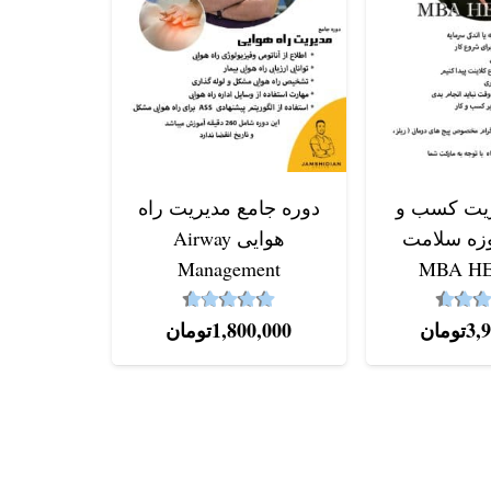
آموزش 
صورت م
ریت کسب و
دوره جامع مدیریت راه
وزه سلامت
هوایی Airway
نم
,000
Management
MBA H
4.64
4.59
از 5
نمره
از 5
3,
تومان
1,800,000
تومان