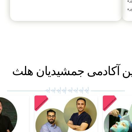
ره
ره
ین آکادمی جمشیدیان هلث