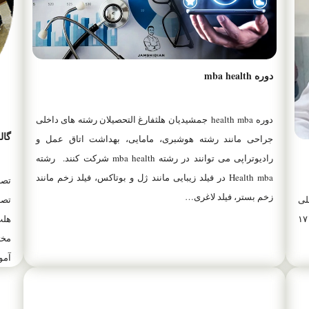
دوره mba health
دوره health mba جمشیدیان هلثفارغ التحصیلان رشته های داخلی
گال
جراحی مانند رشته هوشبری، مامایی، بهداشت اتاق عمل و
رادیوتراپی می توانند در رشته mba health شرکت کنند. رشته
Health mba در فیلد زیبایی مانند ژل و بوتاکس، فیلد زخم مانند
تصا
زخم بستر، فیلد لاغری…
لی
تصا
 نظام پزشکی ۱۷۱۰۲۹
هلث
مخت
آمو