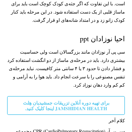
است. با این تفاوت که اگر جثه‌ی کودک کوچک است باید برای
ماساژ قلبی از یک دست استفاده شود. در این مرحله باید کنار
کودک زانو زد و در امتداد شانه‌های او قرار گرفت.
احیا نوزادان ppt
سی پی آر نوزادان مانند بزرگسالان است ولی حساسیت
بیشتری دارد. باید در مرحله‌ی ماساژ از دو انگشت استفاده کرد
و فشار دادن تا حدود ۳ یا ۴ سانتی متر کافیست. نباید مرحله‌ی
تنفس مصنوعی را با سرعت انجام داد. باید هوا را به آرامی و
کم کم وارد دهان نوزاد کرد.
برای تهیه دوره آنلاین تزریقات جمشیدیان هِلث
JAMSHIDIAN HEALTH اینجا کلیک کنید.
کلام آخر
سی پی آر CPR (CardioPulmonary Resuscitation) مجموعه