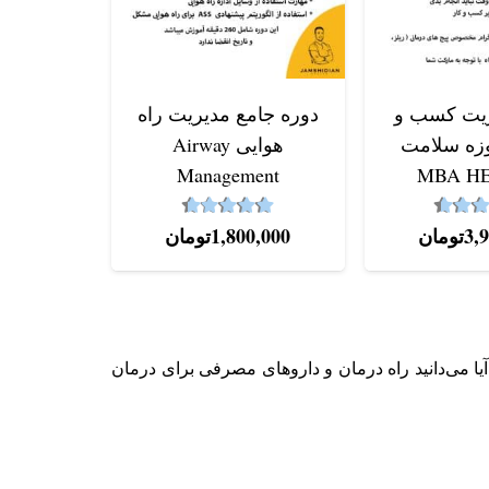
آموزش 
صورت م
ریت کسب و
دوره جامع مدیریت راه
وزه سلامت
هوایی Airway
نم
,000
Management
MBA H
4.64
4.59
از 5
نمره
از 5
3,
تومان
1,800,000
تومان
آیا می‌دانید راه درمان و داروهای مصرفی برای درمان