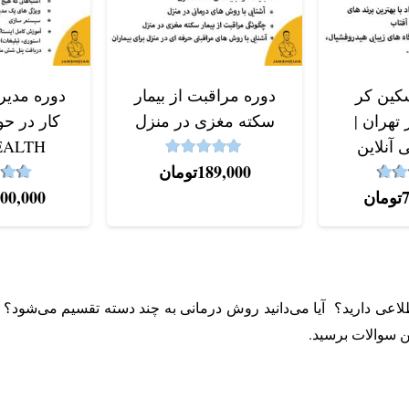
کین کر
دوره مراقبت از بیمار
دوره مدی
تهران |
سکته مغزی در منزل
کار در ح
 آنلاین
EALTH
5.00
نمره
از 5
189,000
تومان
4.9
از 5
نمره
تومان
900,000
اطلاعی دارید؟ آیا می‌دانید روش درمانی به چند دسته تقسیم می‌شود؟ 
ین سوالات برسید.