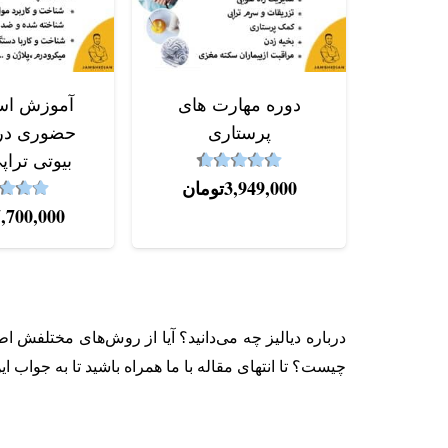
دوره‌ مهارت های
آموزش اس
پرستاری
حضوری در 
بیوتی تراپی
4.67
نمره
از 5
3,949,000
تومان
2
نمره
7,700,000
درباره‌ دیالیز چه می‌دانید؟ آیا از روش‌های مختلفش 
چیست؟ تا انتهای مقاله با ما همراه باشید تا به جواب ا