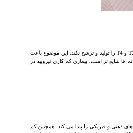
کم کاری تیروئید یا هیپوتیروئیدی Hypothyroidism زمانی رخ می دهد که این غده به اندازه کافی هورمون ‌های T3 و T4 را تولید و ترشح نکند. این موضوع باعث
م ها شایع تر است. بیماری کم کاری تیرویید در
 های ذهنی و فیزیکی را پیدا می کند. همچنین کم