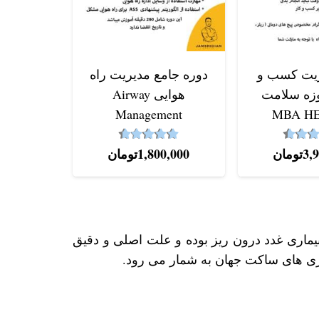
آموزش 
صورت م
ریت کسب و
دوره جامع مدیریت راه
وزه سلامت
هوایی Airway
نم
,000
Management
MBA H
4.64
4.59
از 5
نمره
از 5
3,
تومان
1,800,000
تومان
بیماری غدد درون ریز بوده و علت اصلی و دقیق
ماری های ساکت جهان به شمار می رود.