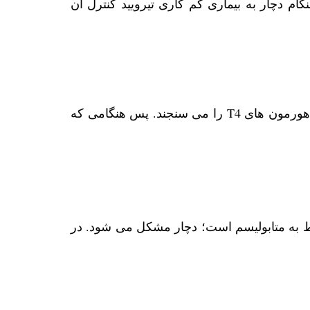
ام دچار به بیماری کم کاری تیرویید کنترل آن
هنگام مراجعه به دکتر برای تشخیص کم کاری تیرویید آزمایش TSH تجویز می شود. این آزمایش سطح خون هورمون های T4 را می‌ سنجند. پس هنگامی که
ط به متابولیسم است؛ دچار مشکل می ‌شود. در