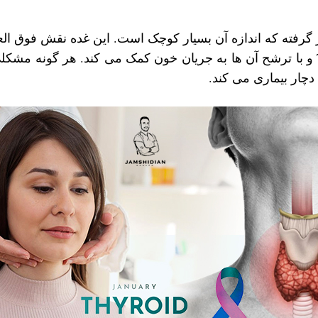
ر گرفته که اندازه آن بسیار کوچک است. این غده نقش فوق ا
بدن دارد. این غده با تولید هورمون های T3 و T4 و با ترشح آن ‌ها به جریان خون کمک می
چار بیماری می‌ کند.