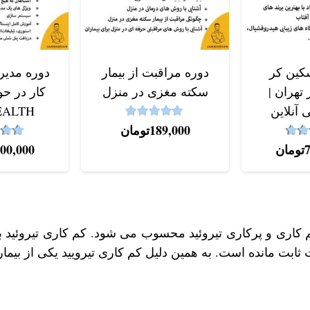
کین کر
دوره مراقبت از بیمار
دوره مدی
تهران |
سکته مغزی در منزل
کار در ح
 آنلاین
EALTH
5.00
نمره
از 5
189,000
تومان
4.9
از 5
نمره
تومان
900,000
م کاری و پرکاری تیروئید محسوب می شود. کم کاری تیروئید 
 ثابت مانده است. به همین دلیل کم کاری تیرویید یکی از بی