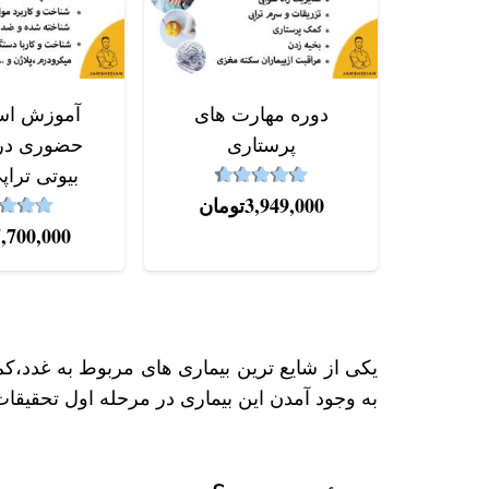
دوره‌ مهارت های
آموزش اس
پرستاری
حضوری در 
بیوتی تراپی
4.67
نمره
از 5
3,949,000
تومان
2
نمره
7,700,000
یکی از شایع ‌ترین بیماری های مربوط به غدد،ک
به وجود آمدن این بیماری در مرحله اول تحقیقات