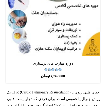
دوره‌ مهارت های پرستاری
4.67
نمره
از 5
3,949,000
تومان
احیای قلبی ریوی یا CPR (Cardio Pulmonary Resuscitation) یک
روش جنرال یا عمومی است. برای فردی که دچار ایست قلبی
شده است هدف اصلی در CPR ایجاد گردش خون با ارگان های