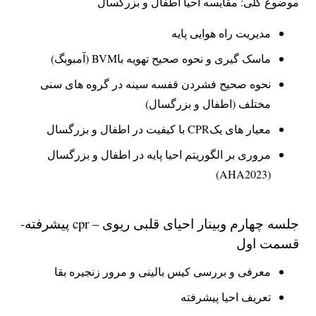
موضوع کلی: مقایسه احیا اطفال و بزرگسال
مدیریت راه هوایی پایه
ماسک گیری و نحوه صحیح تهویه باBVM (آمبوبگ)
نحوه صحیح فشردن قفسه سینه در گروه های سنی
مختلف (اطفال و بزرگسال)
معیار های یکCPR با کیفیت در اطفال و بزرگسال
مروری بر الگوریتم احیا پایه در اطفال و بزرگسال
(AHA2023)
جلسه چهارم وبینار احیای قلبی ریوی – cpr پیشرفته-
قسمت اول
معرفی و بررسی کیس بالینی و مرور زنجیره بقا
تعریف احیا پیشرفته