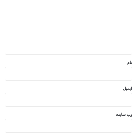
ی
د
گ
ا
ه
*
نام
ایمیل
وب‌ سایت