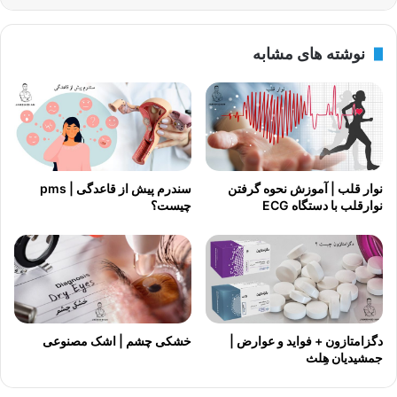
نوشته های مشابه
نوار قلب | آموزش نحوه گرفتن
سندرم پیش از قاعدگی | pms
نوارقلب با دستگاه ECG
چیست؟
دگزامتازون + فواید و عوارض |
خشکی چشم | اشک مصنوعی
جمشیدیان هِلث