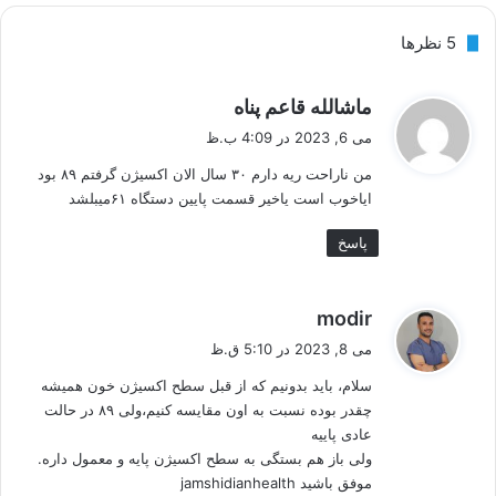
‫5 نظرها
گ
ماشالله قاعم پناه
ف
می 6, 2023 در 4:09 ب.ظ
ت
من ناراحت ریه دارم ۳۰ سال الان اکسیژن گرفتم ۸۹ بود
:
ایاخوب است یاخیر قسمت پایین دستگاه ۶۱میبلشد
پاسخ
گ
modir
ف
می 8, 2023 در 5:10 ق.ظ
ت
سلام، باید بدونیم که از قبل سطح اکسیژن خون همیشه
:
چقدر بوده نسبت به اون مقایسه کنیم،ولی ۸۹ در حالت
عادی پاییه
ولی باز هم بستگی به سطح‌ اکسیژن پایه و معمول داره.
موفق باشید jamshidianhealth