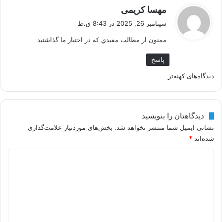
گ
ا
مهسا کریمی
ف
سپتامبر 26, 2025 در 8:43 ق.ظ
ه
ت
ممنون از مطالب مفيدي که در اختيار ما گذاشتيد
ب
:
ر
پاسخ
ی
ر
دیدگاه‌های کهنه‌تر
د
ا
ی
ه
دیدگاهتان را بنویسید
د
ب
نشانی ایمیل شما منتشر نخواهد شد.
بخش‌های موردنیاز علامت‌گذاری
شده‌اند
*
گ
ر
ا
د
ی
ی
ه‌
د
د
ه
ی
گ
ا
د
ا