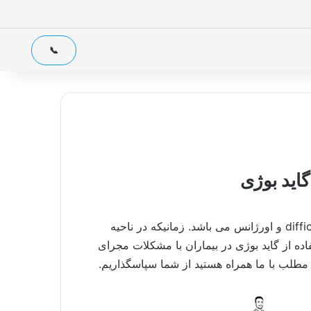
جست
📞
اید بوژی
استایلت یا گاید و سوند بوژی، یک لوله پلاستیکی با سر کج و پرکاربرد در airway management به خصوص در بحث difficult و اورژانس می باشد. زمانیکه در ناحیه
اده از گاید بوژی در بیماران با مشکلات مجرای
 مطلب با ما همراه هستید از شما سپاسگذاریم.