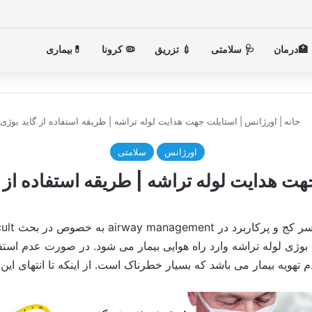
🏥درمان
🩺 سلامتی
💉 تزریق
🦠 کرونا
💊بیماری
خانه
|
اورژانس
|
استایلت جهت هدایت لوله تراشه | طریقه استفاده از گاید بوژی
اورژانس
سلامتی
هت هدایت لوله تراشه | طریقه استفاده از گ
 بوژی لوله تراشه وارد راه هوایی بیمار می شود. در صورت عدم استف
تهویه بیمار می باشد که بسیار خطرناک است. از اینکه تا انتهای این