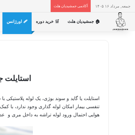
جمعه, مرداد ۱۶ ۱۴۰۵
آکادمی جمشیدیان هلث
🏠 جمشیدیان هلث
🛒 خرید دوره
🩹 اورژانس
استایلت ج
تنفسی بیمار امکان لوله گذاری وجود ندارد، با کمک
هوایی احتمال ورود لوله تراشه به داخل مری و عدم 