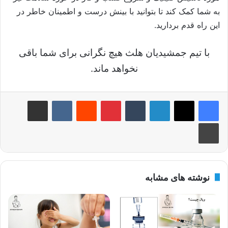
به شما کمک کند تا بتوانید با بینش درست و اطمینان خاطر در
این راه قدم بردارید.
با تیم جمشیدیان هلث هیچ نگرانی برای شما باقی
نخواهد ماند.
لینکدین
‫تامبلر
‫پین‌ترست
‫رددیت
‫VKontakte
اشتراک گذاری از طریق ایمیل
چاپ
نوشته های مشابه