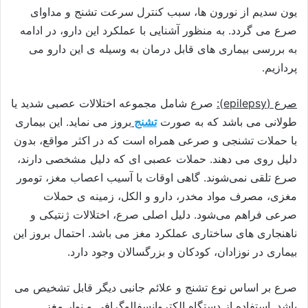
یون سدیم از نورون ها، سبب کنترل سرعت تشنج و مداوای
صرع می گردد. به منظور آشنایی با عملکرد این دارو، در ادامه
به بررسی بیماری های قابل درمان به وسیله ی این دارو می
پردازیم.
صرع (epilepsy):
صرع شامل مجموعه اختلالات عصبی شدید یا
طولانی می باشد که به صورت
تشنج
بروز می نماید. این بیماری
با حملات تشنجی و صرعی همراه است که در اکثر مواقع، بدون
دلیل روی می دهند. حملات عصبی ای که دلیل مشخصی دارند،
صرع تلقی نمی‌شوند.
گاهی اوقات با آسیب اعصاب مغز، تومور
مغزی، مصرف مواد مخدر، دارو و الکل، زمینه ی حملات
صرعی فراهم می‌شود. دلیل اصلی صرع، اختلالات ژنتیکی و
ناهنجاری های ساختاری عملکرد مغز می باشد.
احتمال بروز این
بیماری در نوزادان، کودکان و بزرگسالان وجود دارد.
صرع بر اساس نوع تشنج و علائم جانبی دیگر قابل تشخیص می
باشد. استفاده از دستگاه الکتروانسفالوگرافی و نوار مغز