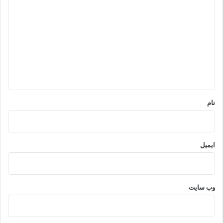
ی
د
گ
ا
ه
*
نام
ایمیل
وب‌ سایت