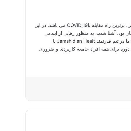
پس از رعایت اصول بهداشتی، افزایش ایمنی بدن برای جلوگیری از ورود ویروس و مبارزه با آن در صورت ابتلا به ویروس، برترین راه مقابله باCOVID_19 می باشد. در این
ن بود، آشنا شدید. به منظور رهایی از اپیدمی
برای همه الزامی می باشد. سلامتی شما مهم ترین الویت ماست. ما در تیم قدرتمند Jamshidian Healt با
دوره برای همه افراد جامعه کاربردی و ضروری