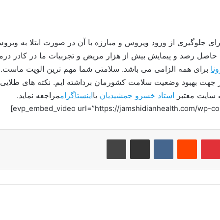
 که حاصل رصد و پیمایش بیش از هزار مریض و تجربیات ما در کادر درما
نا
 جهت بهبود وضعیت سلامت کشورمان برداشته ایم. نکته های طلایی 
ه سایت معتبر
استاد خسرو
جمشیدیان
یا
اینستاگرام
مراجعه نماید.
‫پین‌ترست
‫رددیت
‫VKontakte
اشتراک گذاری از طریق ایمیل
چاپ