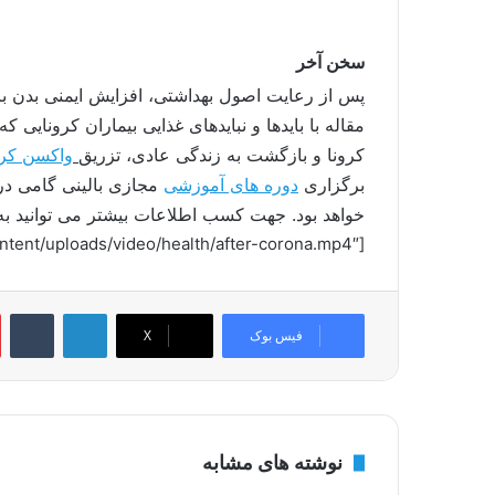
سخن آخر
مقاله با بایدها و نبایدهای غذایی بیماران کرونایی
کرونا و بازگشت به زندگی عادی، تزریق
واکسن کرو
برگزاری
دوره های آموزشی
مجازی بالینی گامی در
خواهد بود. جهت کسب اطلاعات بیشتر می توانید ب
[evp_embed_video url=”https://jamshidianhealth.com/wp-content/uploads/video/health/after-corona.mp4″]
لینکدین
‫تامبلر
فیس بوک
X
نوشته های مشابه