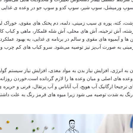
وپ ورمیشل، سوپ شیر، سوپ کدو و سوپ جو در وعده ی غذایی ناها
گوشت، کته، پوره ی سیب زمینی، دلمه، دم پختک های مقوی، خوراک ل
ه، آش ترخینه، آش های محلی، آش شله قلمکار، ماهی و کباب کامل
ن ها و آبمیوه های مقوی و سالم در برنامه ی غذایی، به بهبود عملکر
ینی به صورت آب‌پز نیز توصیه می‌شود. سرو کباب های کم چرب و کام
 به انرژی، افزایش نیاز بدن به مواد مغذی، افزایش نیاز سیستم گوار
ترجیحا ارگانیک آب هویج، آب آناناس و آب پرتقال، فرنی و حریره ی
رنگ به شدت توصیه می شود زیرا میوه های قرمز رنگ به علت داشتن