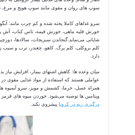
سوپ های روان و مقوی مانند سوپ هویج و مرغ، س
سرو غذاهای کاملا پخته شده و کم چرب مانند: آب
خورش قلیه ماهی، خورش قیمه، تاس کباب، آش رشت
شایانی می‌نماید.گنجاندن سبزیجات، سالادها، دورچی
کلم بروکلی، کلم برگ، کاهو، چغندر، ترب و سیب زم
دارد.
میان وعده ها:
کاهش اشتهای بیمار، افزایش نیاز بدن
همراه عسل، خرما، کشمش و مویز، سرو آبمیوه های 
ویتامین ها توصیه می‌شود. خوردن میوه های قرمز 
درگیری ریه در کرونا
پیشروی نکند.