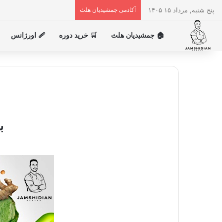
پنج شنبه, مرداد ۱۵ ۱۴۰۵
آکادمی جمشیدیان هلث
🏠 جمشیدیان هلث
🛒 خرید دوره
🩹 اورژانس
ب