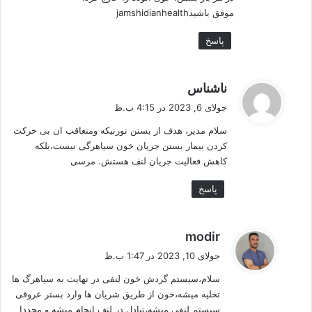
موفق باشیدjamshidianhealth
پاسخ
گ
ناشناس
ف
جولای 6, 2023 در 4:15 ب.ظ
ت
سلام مدیر، هدف از بستن تورنیکه ومتعاقب ان بی حرکت
:
کردن بیمار بستن جریان خون سیاهرگی نیست،بلکه
کاهش فعالیت جریان لنف هستش. مرسی
پاسخ
گ
modir
ف
جولای 10, 2023 در 1:47 ب.ظ
ت
سلام،سیستم گردش خون لنفی در نهایت به سیاهرگ ها
:
تخلیه میشه،خون از طریق شریان ها وارد بستر عروقی
سیستم لنفی میشه،تبادل در لنف انجام میشه و مجددا