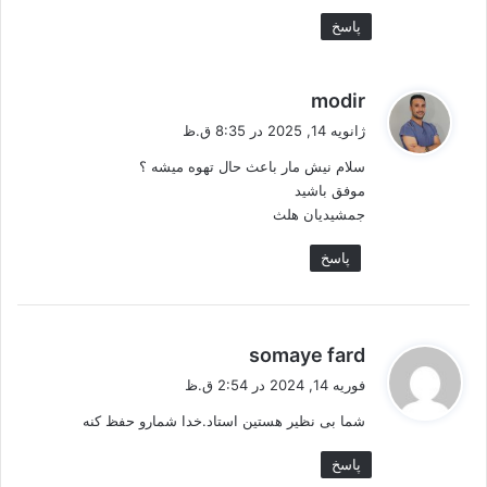
پاسخ
گ
modir
ف
ژانویه 14, 2025 در 8:35 ق.ظ
ت
سلام نیش مار باعث حال تهوه میشه ؟
:
موفق باشید
جمشیدیان هلث
پاسخ
گ
somaye fard
ف
فوریه 14, 2024 در 2:54 ق.ظ
ت
شما بی نظیر هستین استاد.خدا شمارو حفظ کنه
:
پاسخ