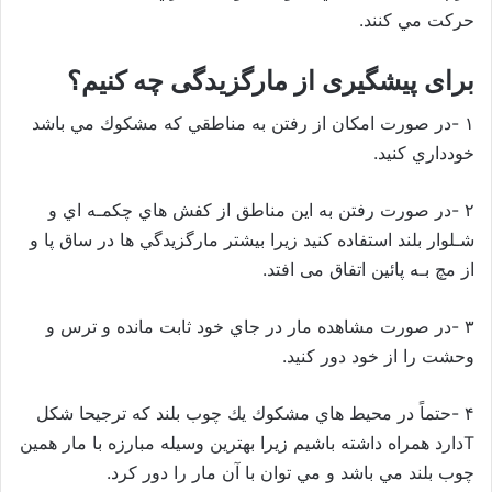
حركت مي كنند.
برای پیشگیری از مارگزیدگی چه کنیم؟
۱ -در صورت امكان از رفتن به مناطقي كه مشكوك مي باشد
خودداري کنید.
۲ -در صورت رفتن به اين مناطق از كفش هاي چكمـه اي و
شـلوار بلند استفاده کنید زيرا بیشتر مارگزيدگي ها در ساق پا و
از مچ بـه پائين اتفاق می افتد.
۳ -در صورت مشاهده مار در جاي خود ثابت مانده و ترس و
وحشت را از خود دور كنيد.
۴ -حتماً در محيط هاي مشكوك يك چوب بلند كه ترجيحا شكل
Tدارد همراه داشته باشيم زيرا بهترين وسيله مبارزه با مار همين
چوب بلند مي باشد و مي توان با آن مار را دور كرد.