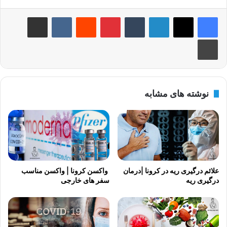
لینکدین
‫تامبلر
‫پین‌ترست
‫رددیت
‫VKontakte
اشتراک گذاری از طریق ایمیل
چاپ
نوشته های مشابه
علائم درگیری ریه در کرونا |درمان
واکسن کرونا | واکسن مناسب
درگیری ریه
سفر های خارجی