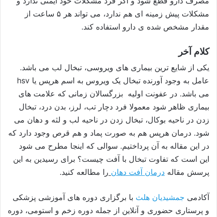
مصرف دارو قطع شود و اگر فرد مشکلات خود ایمنی ندارد و
مشکلات پیش زمینه ای هم ندارد، می تواند هر ۵ ساعت از
مقدار مشخص شده ی دارو استفاده کند.
کلام آخر
یکی از شایع ترین بیماری های ویروسی، تبخال لب می باشد.
عامل به وجود آورنده تبخال یک ویروس به اسم هرپس یا hsv
می باشد. در عفونت اولیه بزرگسالان زمانی که علامت های
بیماری ظاهر شود معمولا فرد دچار تب، لرز، بدن درد، تبخال
زدن در ناحیه بوکال، تبخال زدن در ناحیه لب و لثه و دهان می
شود.
درمان هرپس هم به صورت پماد و هم قرص وجود دارد که
در این مقاله به آن پرداختیم. سوالی که اینجا مطرح می شود
این است که تفاوت تبخال با آفت چیست؟ برای رسیدین به این
پرسش مقاله
درمان آفت دهان
را مطالعه کنید.
آکادمی
جمشیدیان هلث
با برگزاری دوره های آموزشی پزشکی
و پرستاری حضوری و آنلاین از جمله دوره زخم و استومی، دوره