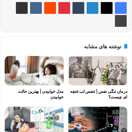
لینکدین
‫تامبلر
‫پین‌ترست
‫رددیت
‫VKontakte
اشتراک گذاری از طریق ایمیل
چاپ
نوشته های مشابه
درمان تنگی نفس | تنفس لب غنچه
مدل خوابیدن | بهترین حالت
ای چیست؟
خوابیدن